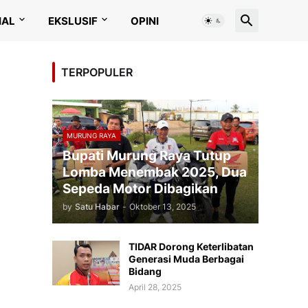
IAL
EKSLUSIF
OPINI
TERPOPULER
MURUNG RAYA
Bupati Murung Raya Tutup
Lomba Menembak 2025, Dua
Sepeda Motor Dibagikan
by
Satu Habar
-
Oktober 13, 2025
TIDAR Dorong Keterlibatan
Generasi Muda Berbagai
Bidang
April 28, 2025