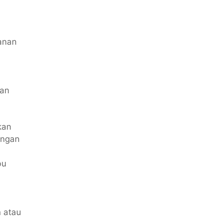
anan
kan
kan
angan
bu
 atau