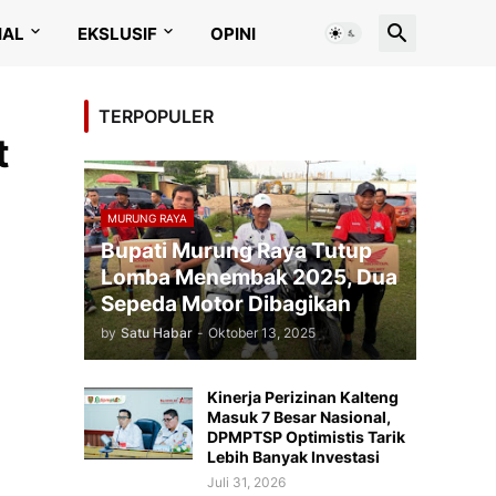
IAL
EKSLUSIF
OPINI
TERPOPULER
t
MURUNG RAYA
Bupati Murung Raya Tutup
Lomba Menembak 2025, Dua
Sepeda Motor Dibagikan
by
Satu Habar
-
Oktober 13, 2025
Kinerja Perizinan Kalteng
Masuk 7 Besar Nasional,
DPMPTSP Optimistis Tarik
Lebih Banyak Investasi
Juli 31, 2026