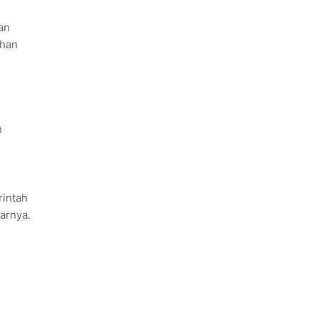
an
uhan
n
rintah
arnya.