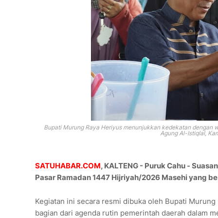
Bupati Murung Raya
Heriyus menunjukkan kedekatan dengan wa
Agung Al-Istiqlal
, Ka
SATUHABAR.COM
, KALTENG - Puruk Cahu - Suas
Pasar Ramadan 1447 Hijriyah/2026 Masehi yang ber
Kegiatan ini secara resmi dibuka oleh Bupati Murun
bagian dari agenda rutin pemerintah daerah dalam 