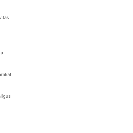
vitas
na
rakat
ligus