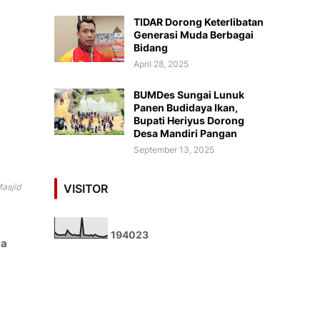
TIDAR Dorong Keterlibatan
Generasi Muda Berbagai
Bidang
April 28, 2025
BUMDes Sungai Lunuk
Panen Budidaya Ikan,
Bupati Heriyus Dorong
Desa Mandiri Pangan
September 13, 2025
VISITOR
asjid
1
9
4
0
2
3
ya