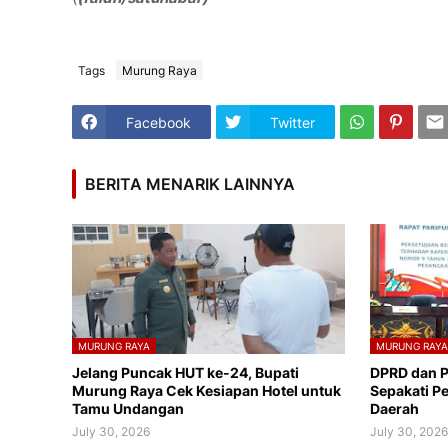
Tags
Murung Raya
Facebook
Twitter
BERITA MENARIK LAINNYA
MURUNG RAYA
MURUNG RAY
Jelang Puncak HUT ke-24, Bupati
DPRD dan 
Murung Raya Cek Kesiapan Hotel untuk
Sepakati P
Tamu Undangan
Daerah
July 30, 2026
July 30, 202