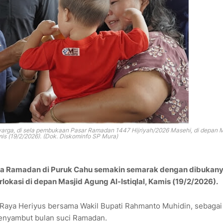
rga, di sela pem
bukaan Pasar Ramadan 1447 Hijriyah/2026 Masehi, di depan
M
mis (19/2/2026). (Dok. Diskominfo SP Mura)
ana Ramadan di Puruk Cahu semakin semarak dengan dibukan
lokasi di depan
Masjid Agung Al-Istiqlal
, Kamis (19/2/2026).
g Raya
Heriyus
bersama Wakil Bupati
Rahmanto Muhidin
, sebagai
menyambut bulan suci Ramadan.