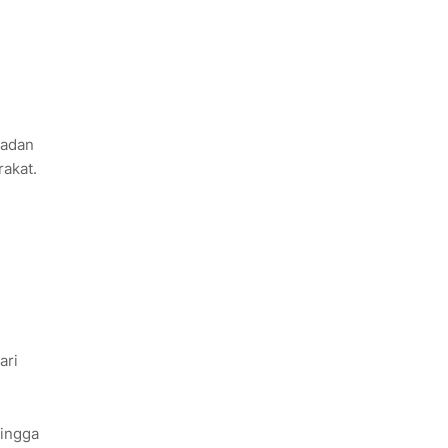
madan
rakat.
ari
hingga