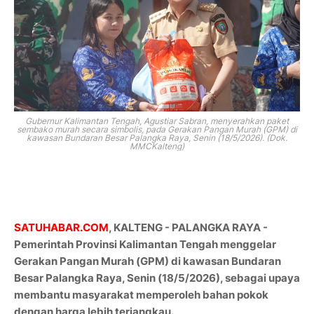
Gubernur Kalimantan Tengah, Agustiar Sabran, menyerahkan paket
sembako murah secara simbolis, pada
Gerakan Pangan Murah (GPM) di
kawasan Bundaran Besar Palangka Raya, Senin (18/5/2026). (Dok.
MMCKalteng)
SATUHABAR.COM
, KALTENG - PALANGKA RAYA -
Pemerintah Provinsi Kalimantan Tengah menggelar
Gerakan Pangan Murah (GPM) di kawasan Bundaran
Besar Palangka Raya, Senin (18/5/2026), sebagai upaya
membantu masyarakat memperoleh bahan pokok
dengan harga lebih terjangkau.