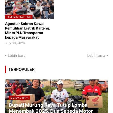
PEMPROV KALTENG
Agustiar Sabran Kawal
Pemulihan Listrik Kalteng,
Minta PLN Transparan
kepada Masyarakat
July 30, 2026
Lebih baru
Lebih lama
TERPOPULER
MURUNG RAYA
Bupati Murung Raya Tutup Lomba
Menembak 2025, Dua Sepeda Motor