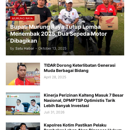
MURUNG RAYA
Bupati Murung Raya Tutup Lomba
Menembak 2025, Dua Sepeda Motor
Dibagikan
by
Satu Habar
-
Oktober 13, 2025
TIDAR Dorong Keterlibatan Generasi
Muda Berbagai Bidang
April 28, 2025
Kinerja Perizinan Kalteng Masuk 7 Besar
Nasional, DPMPTSP Optimistis Tarik
Lebih Banyak Investasi
Juli 31, 2026
Kapolres Kotim Pastikan Pelaku