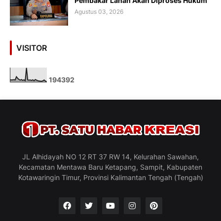
Pembakar Lahan Akan Diproses Hukum
Agustus 03, 2026
VISITOR
1
9
4
3
9
2
JL Alhidayah NO 12 RT 37 RW 14, Kelurahan Sawahan,
Kecamatan Mentawa Baru Ketapang, Sampit, Kabupaten
Kotawaringin Timur, Provinsi Kalimantan Tengah (Tengah)