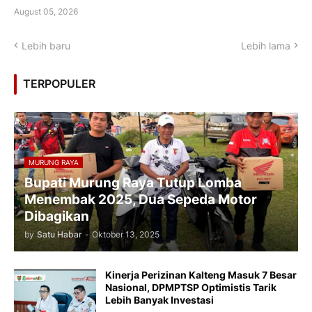
August 05, 2026
Lebih baru
Lebih lama
TERPOPULER
MURUNG RAYA
Bupati Murung Raya Tutup Lomba
Menembak 2025, Dua Sepeda Motor
Dibagikan
by
Satu Habar
-
Oktober 13, 2025
Kinerja Perizinan Kalteng Masuk 7 Besar
Nasional, DPMPTSP Optimistis Tarik
Lebih Banyak Investasi