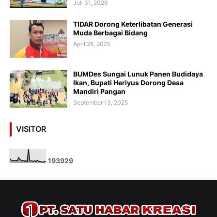
Juli 31, 2026
TIDAR Dorong Keterlibatan Generasi
Muda Berbagai Bidang
April 28, 2025
BUMDes Sungai Lunuk Panen Budidaya
Ikan, Bupati Heriyus Dorong Desa
Mandiri Pangan
September 13, 2025
VISITOR
1
9
3
9
2
9