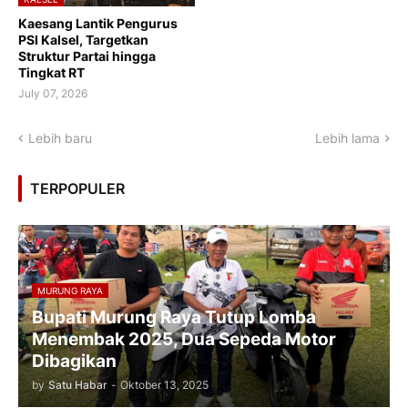
Kaesang Lantik Pengurus
PSI Kalsel, Targetkan
Struktur Partai hingga
Tingkat RT
July 07, 2026
Lebih baru
Lebih lama
TERPOPULER
MURUNG RAYA
Bupati Murung Raya Tutup Lomba
Menembak 2025, Dua Sepeda Motor
Dibagikan
by
Satu Habar
-
Oktober 13, 2025