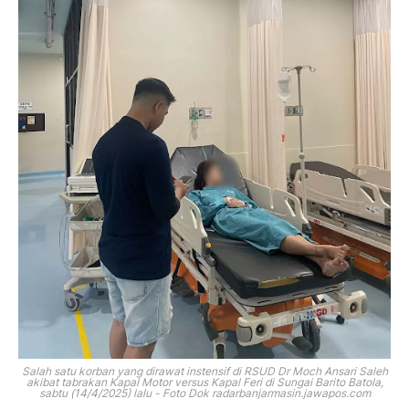
Salah satu korban yang dirawat instensif di RSUD Dr Moch Ansari Saleh
akibat tabrakan Kapal Motor versus Kapal Feri di Sungai Barito Batola,
sabtu (14/4/2025) lalu - Foto Dok radarbanjarmasin.jawapos.com