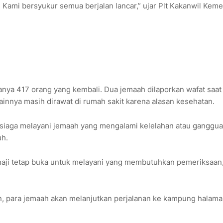
t. Kami bersyukur semua berjalan lancar,” ujar Plt Kakanwil Kem
anya 417 orang yang kembali. Dua jemaah dilaporkan wafat saat
innya masih dirawat di rumah sakit karena alasan kesehatan.
siaga melayani jemaah yang mengalami kelelahan atau ganggu
uh.
a haji tetap buka untuk melayani yang membutuhkan pemeriksaan,
n, para jemaah akan melanjutkan perjalanan ke kampung halam