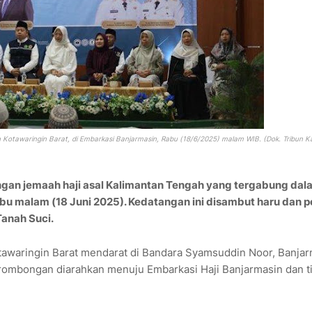
otawaringin Barat, di Embarkasi Banjarmasin, Rabu (18/6/2025) malam WIB. (Dok. Tribun K
ngan jemaah haji asal Kalimantan Tengah yang tergabung dal
Rabu malam (18 Juni 2025). Kedatangan ini disambut haru dan 
Tanah Suci.
awaringin Barat mendarat di Bandara Syamsuddin Noor, Banjar
rombongan diarahkan menuju Embarkasi Haji Banjarmasin dan t