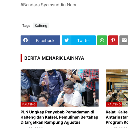
#Bandara Syamsuddin Noor
Tags
Kalteng
Facebook
Twitter
BERITA MENARIK LAINNYA
KALTENG
KALTENG
PLN Ungkap Penyebab Pemadaman di
Kejati Kalt
Kalteng dan Kalsel, Pemulihan Bertahap
Antarinsta
Ditargetkan Rampung Agustus
Program Ko