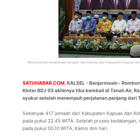
Penyambutan kedatangan jemaah haji Kalteng asal Kabupaten Kapuas dan K
SATUHABAR.COM
, KALSEL - Banjarmasin - Rombo
Kloter BDJ 03 akhirnya tiba kembali di Tanah Air, 
syukur setelah menempuh perjalanan panjang dari 
Sebanyak 417 jemaah dari Kabupaten Kapuas dan Kot
pada pukul 22.45 WITA. Setelah proses kedatangan, 
pada pukul 00.10 WITA, Kamis dini hari.