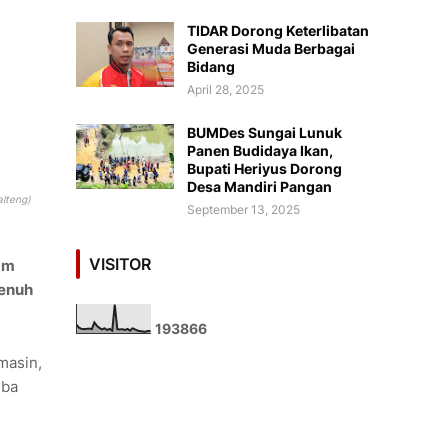
TIDAR Dorong Keterlibatan
Generasi Muda Berbagai
Bidang
April 28, 2025
BUMDes Sungai Lunuk
Panen Budidaya Ikan,
Bupati Heriyus Dorong
Desa Mandiri Pangan
alteng)
September 13, 2025
VISITOR
am
penuh
1
9
3
8
6
6
masin,
iba