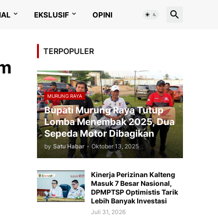
IAL
EKSLUSIF
OPINI
TERPOPULER
am
MURUNG RAYA
Bupati Murung Raya Tutup
Lomba Menembak 2025, Dua
Sepeda Motor Dibagikan
by
Satu Habar
-
Oktober 13, 2025
Kinerja Perizinan Kalteng
Masuk 7 Besar Nasional,
DPMPTSP Optimistis Tarik
Lebih Banyak Investasi
Juli 31, 2026