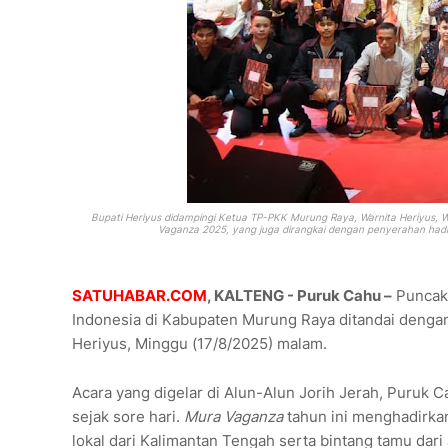
Bupati Heriyus
didampingi Ketua TP-PKK Murung Raya, Warnita Heriyus, W
Vaganza 2025, yang
juga dirangkai dengan penyerahan had
SATUHABAR.COM
, KALTENG - Puruk Cahu –
Puncak 
Indonesia di Kabupaten Murung Raya ditandai denga
Heriyus, Minggu (17/8/2025) malam.
Acara yang digelar di Alun-Alun Jorih Jerah, Puruk 
sejak sore hari.
Mura Vaganza
tahun ini menghadirkan
lokal dari Kalimantan Tengah serta bintang tamu dari 