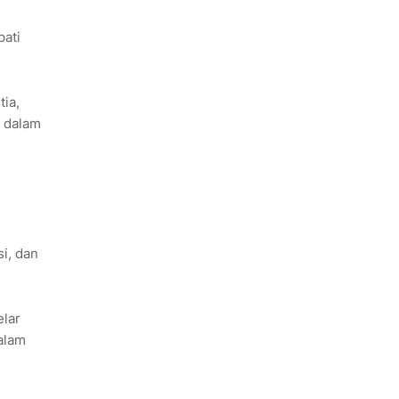
pati
ia,
s dalam
si, dan
lar
alam