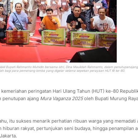
akil Bupati Rahmanto Muhidin bersama istri, Dina Maulidah Rahmanto, dalam
penutupan
ajan
iah bagi para pemenang lomba yang digelar selama sepekan perayaan HUT RI ke-80.
kemeriahan peringatan Hari Ulang Tahun (HUT) ke-80 Republi
n penutupan ajang
Mura Vaganza 2025
oleh Bupati Murung Raya
Cahu, itu sukses menarik perhatian ribuan warga yang memadati 
 hiburan rakyat, pertunjukan seni budaya, hingga penampilan a
Jakarta.