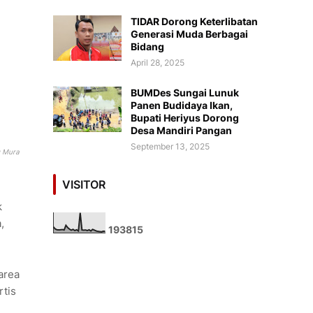
TIDAR Dorong Keterlibatan
Generasi Muda Berbagai
Bidang
April 28, 2025
BUMDes Sungai Lunuk
Panen Budidaya Ikan,
Bupati Heriyus Dorong
Desa Mandiri Pangan
September 13, 2025
g
Mura
VISITOR
k
,
1
9
3
8
1
5
area
rtis