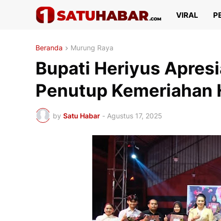
VIRAL
P
Beranda
Murung Raya
Bupati Heriyus Apres
Penutup Kemeriahan 
by
Satu Habar
-
Agustus 17, 2025