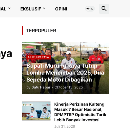
IAL
EKSLUSIF
OPINI
TERPOPULER
aya
MURUNG RAYA
Bupati Murung Raya Tutup
Lomba Menembak 2025, Dua
Sepeda Motor Dibagikan
by
Satu Habar
-
Oktober 13, 2025
Kinerja Perizinan Kalteng
Masuk 7 Besar Nasional,
DPMPTSP Optimistis Tarik
Lebih Banyak Investasi
Juli 31, 2026