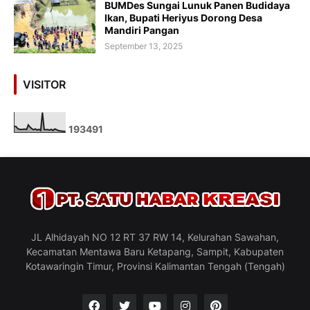
BUMDes Sungai Lunuk Panen Budidaya
Ikan, Bupati Heriyus Dorong Desa
Mandiri Pangan
September 13, 2025
VISITOR
1
9
3
4
9
1
JL Alhidayah NO 12 RT 37 RW 14, Kelurahan Sawahan,
Kecamatan Mentawa Baru Ketapang, Sampit, Kabupaten
Kotawaringin Timur, Provinsi Kalimantan Tengah (Tengah)