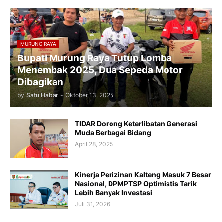
MURUNG RAYA
Bupati Murung Raya Tutup Lomba
Menembak 2025, Dua Sepeda Motor
Dibagikan
by
Satu Habar
-
Oktober 13, 2025
TIDAR Dorong Keterlibatan Generasi
Muda Berbagai Bidang
April 28, 2025
Kinerja Perizinan Kalteng Masuk 7 Besar
Nasional, DPMPTSP Optimistis Tarik
Lebih Banyak Investasi
Juli 31, 2026