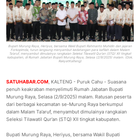
Bupati Murung Raya, Heriyus, bersama Wakil Bupati Rahmanto Muhidin dan jajaran
Forkopimda, turun langsung menyambut kedatangan para kafilah dalam Malam
Ta’aruf, menyambut dimulainya rangkaian Seleksi Tilawatil Qur’an (STQ) XII tingkat
kabupaten, di Rumah Jabatan Bupati Murung Raya, Selasa (2/9/2025) malam. (Dok.
RakyatKalteng)
SATUHABAR.COM
, KALTENG - Puruk Cahu - Suasana
penuh keakraban menyelimuti Rumah Jabatan Bupati
Murung Raya, Selasa (2/9/2025) malam. Ratusan peserta
dari berbagai kecamatan se-Murung Raya berkumpul
dalam Malam Ta’aruf, menyambut dimulainya rangkaian
Seleksi Tilawatil Qur’an (STQ) XII tingkat kabupaten.
Bupati Murung Raya, Heriyus, bersama Wakil Bupati