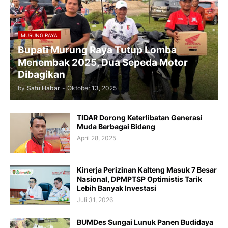
MURUNG RAYA
Bupati Murung Raya Tutup Lomba
Menembak 2025, Dua Sepeda Motor
Dibagikan
by
Satu Habar
-
Oktober 13, 2025
TIDAR Dorong Keterlibatan Generasi
Muda Berbagai Bidang
April 28, 2025
Kinerja Perizinan Kalteng Masuk 7 Besar
Nasional, DPMPTSP Optimistis Tarik
Lebih Banyak Investasi
Juli 31, 2026
BUMDes Sungai Lunuk Panen Budidaya