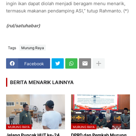
ingin ikan dapat diolah menjadi beragam menu menarik,
termasuk makanan pendamping ASI,” tutup Rahmanto. (*)
(rul/satuhabar)
Tags
Murung Raya
Facebook
BERITA MENARIK LAINNYA
MURUNG RAYA
MURUNG RAYA
Jelang Puncak HUT ke-24,
DPRD dan Pemkab Murung