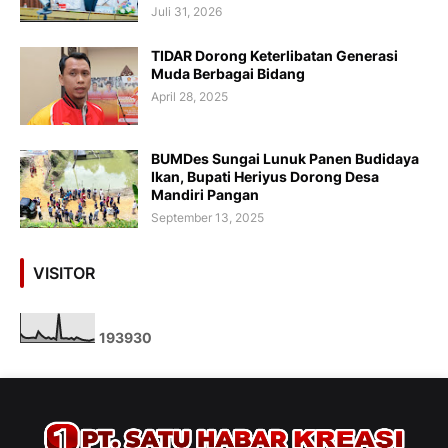
Juli 31, 2026
TIDAR Dorong Keterlibatan Generasi
Muda Berbagai Bidang
April 28, 2025
BUMDes Sungai Lunuk Panen Budidaya
Ikan, Bupati Heriyus Dorong Desa
Mandiri Pangan
September 13, 2025
VISITOR
1
9
3
9
3
0