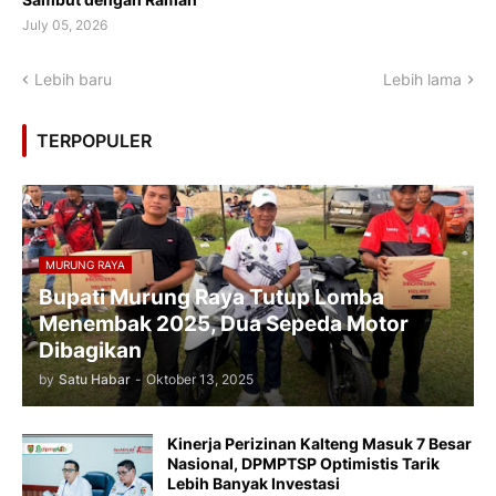
July 05, 2026
Lebih baru
Lebih lama
TERPOPULER
MURUNG RAYA
Bupati Murung Raya Tutup Lomba
Menembak 2025, Dua Sepeda Motor
Dibagikan
by
Satu Habar
-
Oktober 13, 2025
Kinerja Perizinan Kalteng Masuk 7 Besar
Nasional, DPMPTSP Optimistis Tarik
Lebih Banyak Investasi