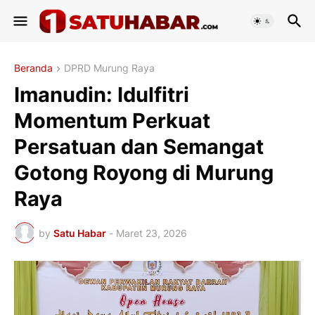
Beranda
DPRD Murung Raya
Imanudin: Idulfitri
Momentum Perkuat
Persatuan dan Semangat
Gotong Royong di Murung
Raya
by
Satu Habar
-
Maret 23, 2026