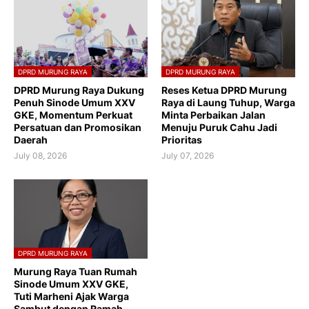
DPRD MURUNG RAYA
DPRD MURUNG RAYA
DPRD Murung Raya Dukung
Reses Ketua DPRD Murung
Penuh Sinode Umum XXV
Raya di Laung Tuhup, Warga
GKE, Momentum Perkuat
Minta Perbaikan Jalan
Persatuan dan Promosikan
Menuju Puruk Cahu Jadi
Daerah
Prioritas
July 08, 2026
July 07, 2026
DPRD MURUNG RAYA
Murung Raya Tuan Rumah
Sinode Umum XXV GKE,
Tuti Marheni Ajak Warga
Sambut dengan Ramah