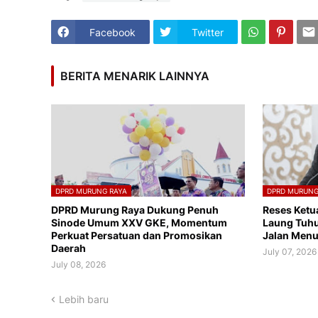
Facebook
Twitter
BERITA MENARIK LAINNYA
DPRD MURUNG RAYA
DPRD MURUNG
DPRD Murung Raya Dukung Penuh
Reses Ketu
Sinode Umum XXV GKE, Momentum
Laung Tuhu
Perkuat Persatuan dan Promosikan
Jalan Menu
Daerah
July 07, 2026
July 08, 2026
Lebih baru