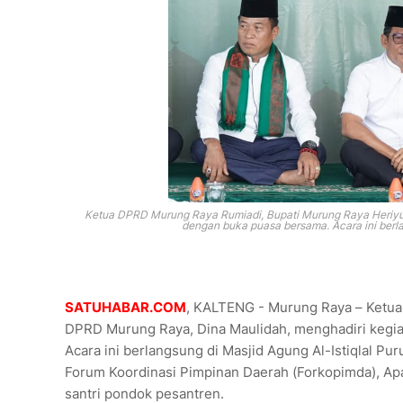
Ketua DPRD Murung Raya Rumiadi, Bupati Murung Raya Heriyus
dengan buka puasa bersama. Acara ini berla
SATUHABAR.COM
, KALTENG - Murung Raya – Ketua
DPRD Murung Raya, Dina Maulidah, menghadiri kegia
Acara ini berlangsung di Masjid Agung Al-Istiqlal Pur
Forum Koordinasi Pimpinan Daerah (Forkopimda), Apara
santri pondok pesantren.