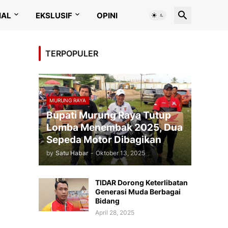
IAL
EKSLUSIF
OPINI
TERPOPULER
MURUNG RAYA
Bupati Murung Raya Tutup
Lomba Menembak 2025, Dua
Sepeda Motor Dibagikan
by
Satu Habar
-
Oktober 13, 2025
TIDAR Dorong Keterlibatan
Generasi Muda Berbagai
Bidang
April 28, 2025