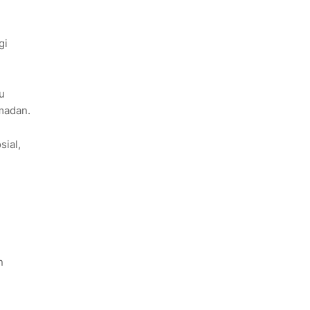
gi
u
madan.
ial,
n