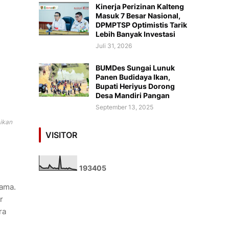
Kinerja Perizinan Kalteng
Masuk 7 Besar Nasional,
DPMPTSP Optimistis Tarik
Lebih Banyak Investasi
Juli 31, 2026
BUMDes Sungai Lunuk
Panen Budidaya Ikan,
Bupati Heriyus Dorong
Desa Mandiri Pangan
September 13, 2025
ikan
VISITOR
1
9
3
4
0
5
I
sama.
r
ra