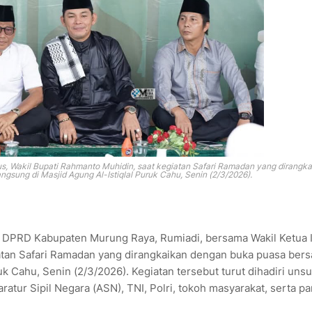
, Wakil Bupati Rahmanto Muhidin, saat
kegiatan Safari Ramadan yang dirangka
ngsung di Masjid Agung Al-Istiqlal Puruk Cahu, Senin (2/3/2026).
 DPRD Kabupaten Murung Raya, Rumiadi, bersama Wakil Ketua 
tan Safari Ramadan yang dirangkaikan dengan buka puasa ber
uk Cahu, Senin (2/3/2026). Kegiatan tersebut turut dihadiri unsu
tur Sipil Negara (ASN), TNI, Polri, tokoh masyarakat, serta pa