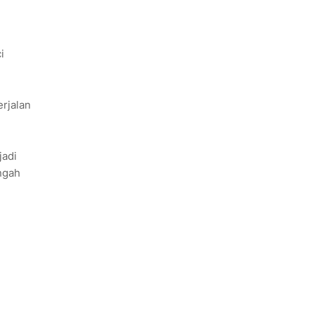
i
rjalan
jadi
ngah