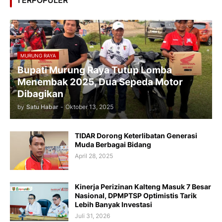
MURUNG RAYA
Bupati Murung Raya Tutup Lomba
Menembak 2025, Dua Sepeda Motor
Dibagikan
by
Satu Habar
-
Oktober 13, 2025
TIDAR Dorong Keterlibatan Generasi
Muda Berbagai Bidang
April 28, 2025
Kinerja Perizinan Kalteng Masuk 7 Besar
Nasional, DPMPTSP Optimistis Tarik
Lebih Banyak Investasi
Juli 31, 2026