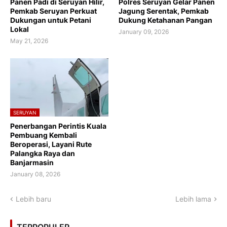
Panen Padi di Seruyan Hilir,
Polres Seruyan Gelar Panen
Pemkab Seruyan Perkuat
Jagung Serentak, Pemkab
Dukungan untuk Petani
Dukung Ketahanan Pangan
Lokal
January 09, 2026
May 21, 2026
SERUYAN
Penerbangan Perintis Kuala
Pembuang Kembali
Beroperasi, Layani Rute
Palangka Raya dan
Banjarmasin
January 08, 2026
Lebih baru
Lebih lama
TERPOPULER