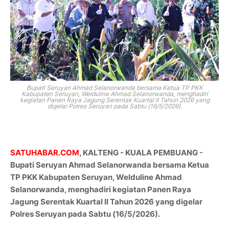
Bupati Seruyan
Ahmad Selanorwanda
bersama Ketua TP PKK
Kabupaten Seruyan,
Welduline Ahmad Selanorwanda
, menghadiri
kegiatan Panen Raya Jagung Serentak Kuartal II Tahun 2026 yang
digelar
Polres Seruyan
pada Sabtu (16/5/2026).
SATUHABAR.COM
, KALTENG - KUALA PEMBUANG -
Bupati Seruyan
Ahmad Selanorwanda
bersama Ketua
TP PKK Kabupaten Seruyan,
Welduline Ahmad
Selanorwanda
, menghadiri kegiatan Panen Raya
Jagung Serentak Kuartal II Tahun 2026 yang digelar
Polres Seruyan
pada Sabtu (16/5/2026).