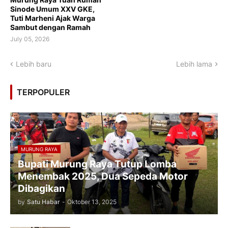
Sinode Umum XXV GKE,
Tuti Marheni Ajak Warga
Sambut dengan Ramah
July 05, 2026
Lebih baru
Lebih lama
TERPOPULER
MURUNG RAYA
Bupati Murung Raya Tutup Lomba
Menembak 2025, Dua Sepeda Motor
Dibagikan
by
Satu Habar
-
Oktober 13, 2025