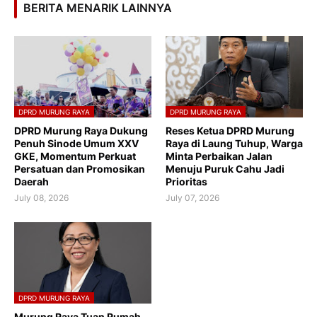
BERITA MENARIK LAINNYA
DPRD MURUNG RAYA
DPRD MURUNG RAYA
DPRD Murung Raya Dukung
Reses Ketua DPRD Murung
Penuh Sinode Umum XXV
Raya di Laung Tuhup, Warga
GKE, Momentum Perkuat
Minta Perbaikan Jalan
Persatuan dan Promosikan
Menuju Puruk Cahu Jadi
Daerah
Prioritas
July 08, 2026
July 07, 2026
DPRD MURUNG RAYA
Murung Raya Tuan Rumah