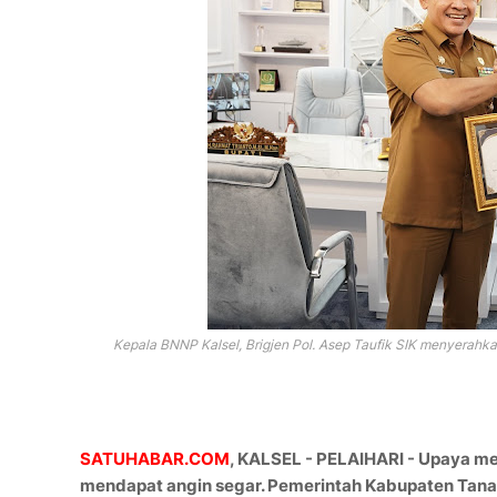
Kepala BNNP Kalsel, Brigjen Pol. Asep Taufik SIK menyerahka
SATUHABAR.COM
, KALSEL - PELAIHARI - Upaya m
mendapat angin segar. Pemerintah Kabupaten Ta