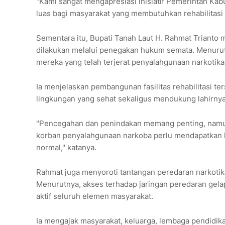
"Kami sangat mengapresiasi inisiatif Pemerintah Kab
luas bagi masyarakat yang membutuhkan rehabilitasi 
Sementara itu, Bupati Tanah Laut H. Rahmat Triant
dilakukan melalui penegakan hukum semata. Menurut
mereka yang telah terjerat penyalahgunaan narkotika
Ia menjelaskan pembangunan fasilitas rehabilitasi 
lingkungan yang sehat sekaligus mendukung lahirny
"Pencegahan dan penindakan memang penting, namun 
korban penyalahgunaan narkoba perlu mendapatkan k
normal," katanya.
Rahmat juga menyoroti tantangan peredaran narkotik
Menurutnya, akses terhadap jaringan peredaran gel
aktif seluruh elemen masyarakat.
Ia mengajak masyarakat, keluarga, lembaga pendid