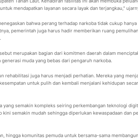
upaten Tanah Laut. Kehadiran fasilitas ini akan membuka peluan
untuk mendapatkan layanan secara layak dan terjangkau," ujarn
o menegaskan bahwa perang terhadap narkoba tidak cukup hanya
nya, pemerintah juga harus hadir memberikan ruang pemulihan
.
tersebut merupakan bagian dari komitmen daerah dalam mencipta
a generasi muda yang bebas dari pengaruh narkoba.
rehabilitasi juga harus menjadi perhatian. Mereka yang menja
esempatan untuk pulih dan kembali menjalani kehidupan seca
a yang semakin kompleks seiring perkembangan teknologi digit
ap kini semakin mudah sehingga diperlukan kewaspadaan dan p
ikan, hingga komunitas pemuda untuk bersama-sama membangu