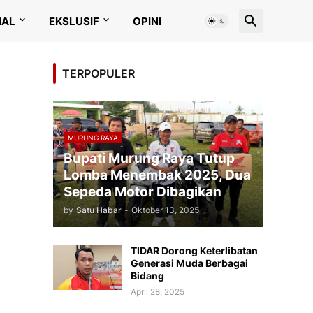
IAL
EKSLUSIF
OPINI
TERPOPULER
MURUNG RAYA
Bupati Murung Raya Tutup
Lomba Menembak 2025, Dua
Sepeda Motor Dibagikan
by
Satu Habar
-
Oktober 13, 2025
TIDAR Dorong Keterlibatan
Generasi Muda Berbagai
Bidang
April 28, 2025