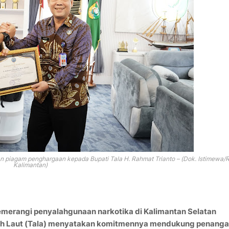
n piagam penghargaan kepada Bupati Tala H. Rahmat Trianto – (Dok. Istimewa/Ri
Kalimantan)
emerangi penyalahgunaan narkotika di Kalimantan Selatan
nah Laut (Tala) menyatakan komitmennya mendukung penang