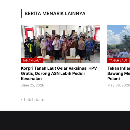
BERITA MENARIK LAINNYA
TANAH LAUT
TANAH LAUT
Korpri Tanah Laut Gelar Vaksinasi HPV
Tekan Infl
Gratis, Dorong ASN Lebih Peduli
Bawang Me
Kesehatan
Petani
June 25, 2026
May 06, 202
Lebih baru