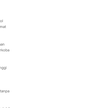
ol
hmat
aan
arkoba
nggi
 tanpa