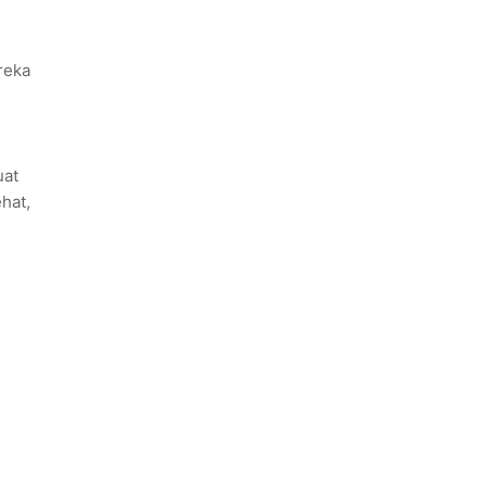
reka
uat
hat,