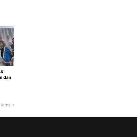
SK
n dan
 lama