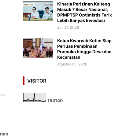
Kinerja Perizinan Kalteng
Masuk 7 Besar Nasional,
DPMPTSP Optimistis Tarik
Lebih Banyak Investasi
Juli 31, 2026
Ketua Kwarcab Kotim Siap
Perluas Pembinaan
Pramuka hingga Desa dan
Kecamatan
Agustus 05, 2026
VISITOR
lis
1
9
4
1
4
0
anan