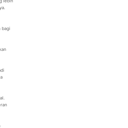
g lebih
ya.
 bagi
kan
di
ra
al.
eran
n