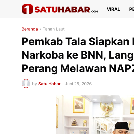
VIRAL
P
Beranda
Tanah Laut
Pemkab Tala Siapkan H
Narkoba ke BNN, Lang
Perang Melawan NAP
by
Satu Habar
-
Juni 25, 2026