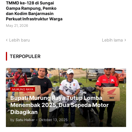
TMMD ke-128 di Sungai
Gampa Rampung, Pemko
dan Kodim Banjarmasin
Perkuat Infrastruktur Warga
May 21, 2026
Lebih baru
Lebih lama
TERPOPULER
MURUNG RAYA
Bupati Murung Raya Tutup Lomba
Menembak 2025, Dua Sepeda Motor
Dibagikan
by
Satu Habar
-
Oktober 13, 2025