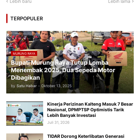
Lebih baru
Lebih lama
TERPOPULER
MURUNG RAYA
Bupati Murung Raya Tutup Lomba
Menembak 2025, Dua Sepeda Motor
Dibagikan
by
Satu Habar
-
Oktober 13, 2025
Kinerja Perizinan Kalteng Masuk 7 Besar
Nasional, DPMPTSP Optimistis Tarik
Lebih Banyak Investasi
Juli 31, 2026
TIDAR Dorong Keterlibatan Generasi