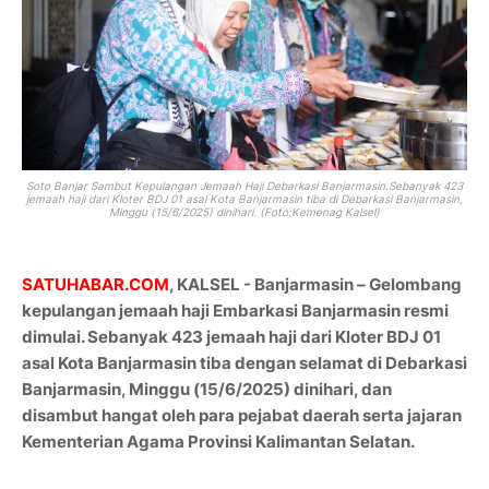
Soto Banjar Sambut Kepulangan Jemaah Haji Debarkasi Banjarmasin.
Sebanyak 423
jemaah haji dari Kloter BDJ 01 asal Kota Banjarmasin tiba di Debarkasi Banjarmasin,
Minggu (15/6/2025) dinihari.
(Foto:Kemenag Kalsel)
SATUHABAR.COM
, KALSEL - Banjarmasin – Gelombang
kepulangan jemaah haji Embarkasi Banjarmasin resmi
dimulai. Sebanyak 423 jemaah haji dari Kloter BDJ 01
asal Kota Banjarmasin tiba dengan selamat di Debarkasi
Banjarmasin, Minggu (15/6/2025) dinihari, dan
disambut hangat oleh para pejabat daerah serta jajaran
Kementerian Agama Provinsi Kalimantan Selatan.