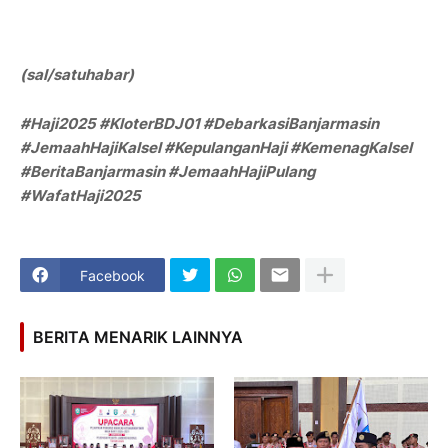
(sal/satuhabar)
#Haji2025 #KloterBDJ01 #DebarkasiBanjarmasin
#JemaahHajiKalsel #KepulanganHaji #KemenagKalsel
#BeritaBanjarmasin #JemaahHajiPulang
#WafatHaji2025
Facebook
BERITA MENARIK LAINNYA