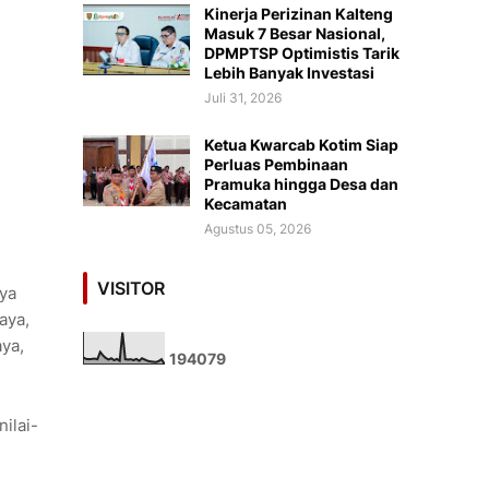
Kinerja Perizinan Kalteng
Masuk 7 Besar Nasional,
DPMPTSP Optimistis Tarik
Lebih Banyak Investasi
Juli 31, 2026
Ketua Kwarcab Kotim Siap
Perluas Pembinaan
Pramuka hingga Desa dan
Kecamatan
Agustus 05, 2026
VISITOR
ya
aya,
ya,
1
9
4
0
7
9
ilai-