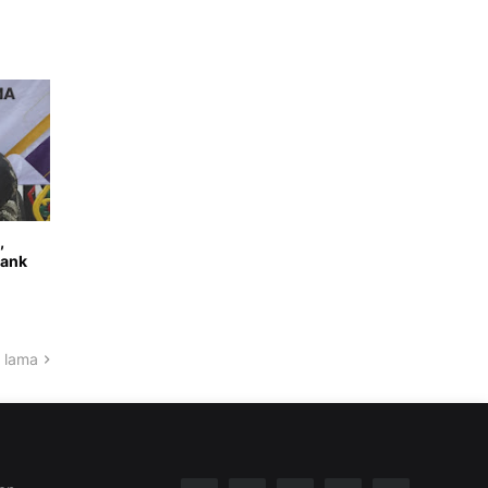
,
Bank
 lama