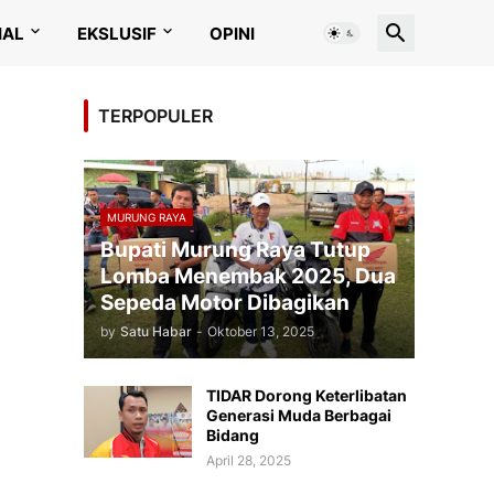
IAL
EKSLUSIF
OPINI
TERPOPULER
MURUNG RAYA
Bupati Murung Raya Tutup
Lomba Menembak 2025, Dua
Sepeda Motor Dibagikan
by
Satu Habar
-
Oktober 13, 2025
TIDAR Dorong Keterlibatan
Generasi Muda Berbagai
Bidang
April 28, 2025