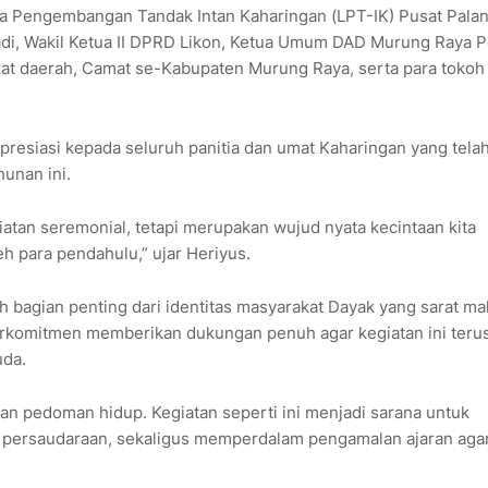
a Pengembangan Tandak Intan Kaharingan (LPT-IK) Pusat Pala
di, Wakil Ketua II DPRD Likon, Ketua Umum DAD Murung Raya P
kat daerah, Camat se-Kabupaten Murung Raya, serta para tokoh
esiasi kepada seluruh panitia dan umat Kaharingan yang tela
hunan ini.
iatan seremonial, tetapi merupakan wujud nyata kecintaan kita
h para pendahulu,” ujar Heriyus.
 bagian penting dari identitas masyarakat Dayak yang sarat m
 berkomitmen memberikan dukungan penuh agar kegiatan ini teru
uda.
dikan pedoman hidup. Kegiatan seperti ini menjadi sarana untuk
ersaudaraan, sekaligus memperdalam pengamalan ajaran aga