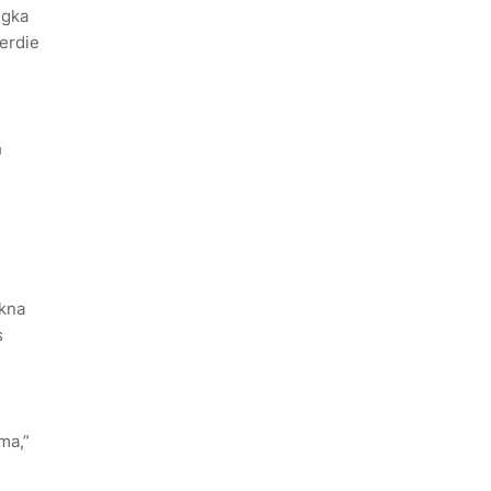
ngka
erdie
h
akna
s
ma,”