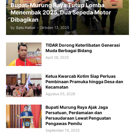
Bupati Murung Raya Tutup Lomba
Menembak 2025, Dua Sepeda Motor
Dibagikan
by
Satu Habar
-
Oktober 13, 2025
TIDAR Dorong Keterlibatan Generasi
Muda Berbagai Bidang
April 28, 2025
Ketua Kwarcab Kotim Siap Perluas
Pembinaan Pramuka hingga Desa dan
Kecamatan
Agustus 05, 2026
Bupati Murung Raya Ajak Jaga
Persatuan, Perdamaian dan
Persaudaraan Lewat Penguatan
Pengawas Pemilu
September 14, 2025