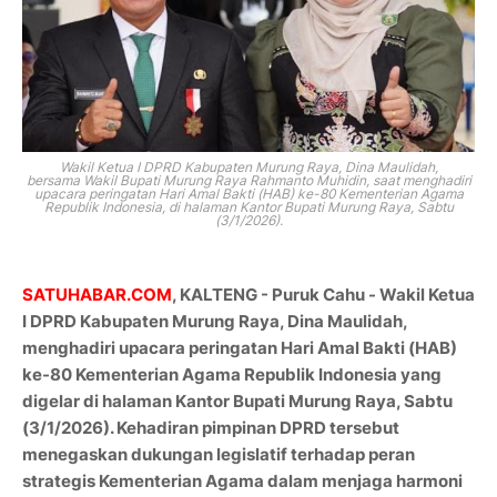
Wakil Ketua I DPRD Kabupaten Murung Raya, Dina Maulidah,
bersama
Wakil Bupati Murung Raya Rahmanto Muhidin, saat
menghadiri
upacara peringatan Hari Amal Bakti (HAB) ke-80 Kementerian Agama
Republik Indonesia, di halaman Kantor Bupati Murung Raya, Sabtu
(3/1/2026).
SATUHABAR.COM
, KALTENG - Puruk Cahu - Wakil Ketua
I DPRD Kabupaten Murung Raya, Dina Maulidah,
menghadiri upacara peringatan Hari Amal Bakti (HAB)
ke-80 Kementerian Agama Republik Indonesia yang
digelar di halaman Kantor Bupati Murung Raya, Sabtu
(3/1/2026). Kehadiran pimpinan DPRD tersebut
menegaskan dukungan legislatif terhadap peran
strategis Kementerian Agama dalam menjaga harmoni