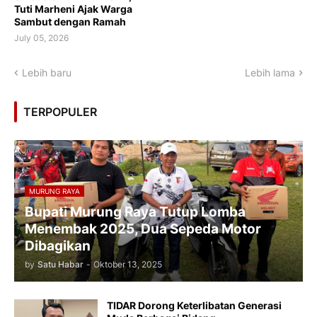
Tuti Marheni Ajak Warga
Sambut dengan Ramah
July 05, 2026
Lebih baru
Lebih lama
TERPOPULER
MURUNG RAYA
Bupati Murung Raya Tutup Lomba
Menembak 2025, Dua Sepeda Motor
Dibagikan
by
Satu Habar
-
Oktober 13, 2025
TIDAR Dorong Keterlibatan Generasi