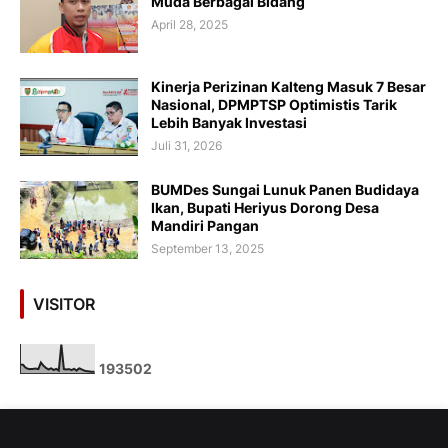
Muda Berbagai Bidang
April 28, 2025
Kinerja Perizinan Kalteng Masuk 7 Besar
Nasional, DPMPTSP Optimistis Tarik
Lebih Banyak Investasi
Juli 31, 2026
BUMDes Sungai Lunuk Panen Budidaya
Ikan, Bupati Heriyus Dorong Desa
Mandiri Pangan
September 13, 2025
VISITOR
1
9
3
5
0
2