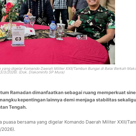
a yang digelar
Komando Daerah Militer XXII/Tambun Bungai
di Balai Berkah Ma
(3/3/2026). (Dok. Diskominfo SP Mura)
ntum Ramadan dimanfaatkan sebagai ruang memperkuat sine
emangku kepentingan lainnya demi menjaga stabilitas sekalig
tan Tengah.
ka puasa bersama yang digelar
Komando Daerah Militer XXII/Ta
/2026).