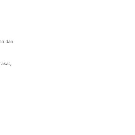
ah dan
rakat,