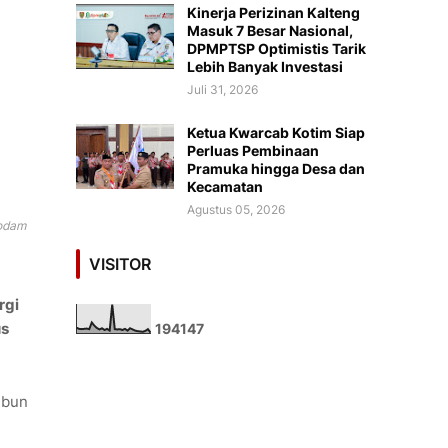
Kinerja Perizinan Kalteng
Masuk 7 Besar Nasional,
DPMPTSP Optimistis Tarik
Lebih Banyak Investasi
Juli 31, 2026
Ketua Kwarcab Kotim Siap
Perluas Pembinaan
Pramuka hingga Desa dan
Kecamatan
Agustus 05, 2026
kodam
VISITOR
rgi
us
1
9
4
1
4
7
mbun