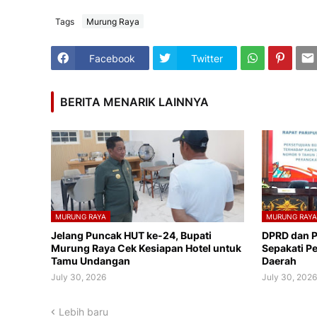
Tags
Murung Raya
Facebook
Twitter
BERITA MENARIK LAINNYA
MURUNG RAYA
MURUNG RAY
Jelang Puncak HUT ke-24, Bupati
DPRD dan 
Murung Raya Cek Kesiapan Hotel untuk
Sepakati P
Tamu Undangan
Daerah
July 30, 2026
July 30, 202
Lebih baru