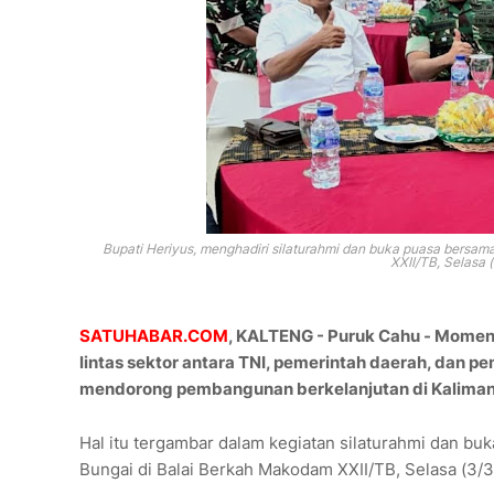
Bupati Heriyus, menghadiri silaturahmi dan buka puasa bersam
XXII/TB, Selasa 
SATUHABAR.COM
, KALTENG - Puruk Cahu - Mome
lintas sektor antara TNI, pemerintah daerah, dan p
mendorong pembangunan berkelanjutan di Kaliman
Hal itu tergambar dalam kegiatan silaturahmi dan bu
Bungai
di Balai Berkah Makodam XXII/TB, Selasa (3/3