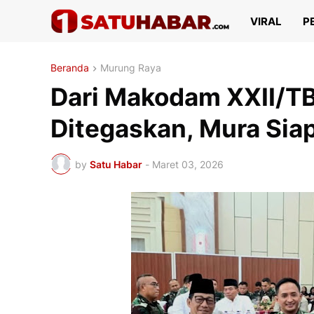
VIRAL
P
Beranda
Murung Raya
Dari Makodam XXII/TB
Ditegaskan, Mura Sia
by
Satu Habar
-
Maret 03, 2026