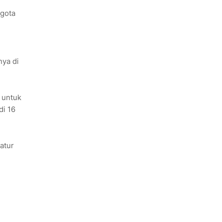
ggota
n
ya di
 untuk
di 16
atur