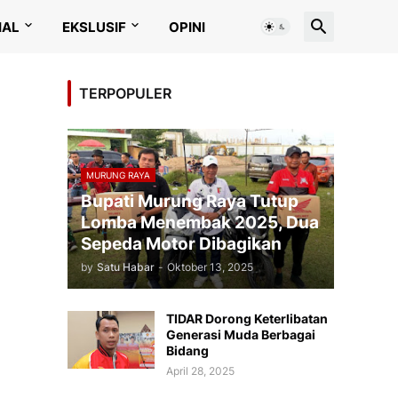
IAL
EKSLUSIF
OPINI
TERPOPULER
MURUNG RAYA
Bupati Murung Raya Tutup
Lomba Menembak 2025, Dua
Sepeda Motor Dibagikan
by
Satu Habar
-
Oktober 13, 2025
TIDAR Dorong Keterlibatan
Generasi Muda Berbagai
Bidang
April 28, 2025