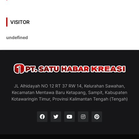
VISITOR
u
n
d
e
f
i
n
e
d
JL Alhidayah NO 12 RT 37 RW 14, Kelurahan Sawahan,
Kecamatan Mentawa Baru Ketapang, Sampit, Kabupaten
Kotawaringin Timur, Provinsi Kalimantan Tengah (Tengah)