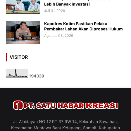
Lebih Banyak Investasi
Juli 31, 2026
Kapolres Kotim Pastikan Pelaku
Pembakar Lahan Akan Diproses Hukum
Agustus 03, 2026
VISITOR
1
9
4
3
3
9
JL Alhidayah NO 12 RT 37 RW 14, Kelurahan Sawahan,
Kecamatan Mentawa Baru Ketapang, Sampit, Kabupaten