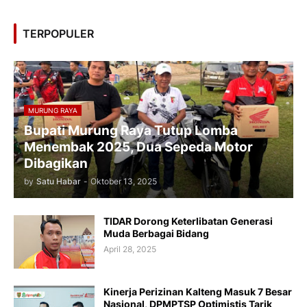
TERPOPULER
MURUNG RAYA
Bupati Murung Raya Tutup Lomba
Menembak 2025, Dua Sepeda Motor
Dibagikan
by
Satu Habar
-
Oktober 13, 2025
TIDAR Dorong Keterlibatan Generasi
Muda Berbagai Bidang
April 28, 2025
Kinerja Perizinan Kalteng Masuk 7 Besar
Nasional, DPMPTSP Optimistis Tarik