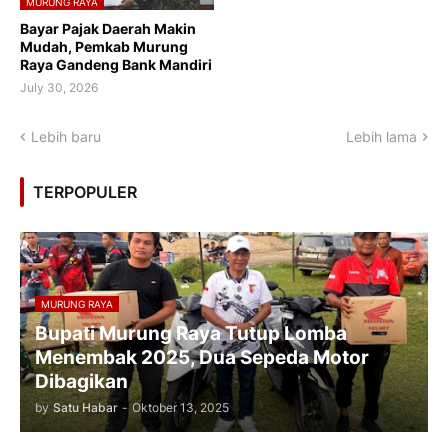
MURUNG RAYA
Bayar Pajak Daerah Makin
Mudah, Pemkab Murung
Raya Gandeng Bank Mandiri
July 30, 2026
Lebih baru
Lebih lama
TERPOPULER
MURUNG RAYA
Bupati Murung Raya Tutup Lomba
Menembak 2025, Dua Sepeda Motor
Dibagikan
by
Satu Habar
-
Oktober 13, 2025