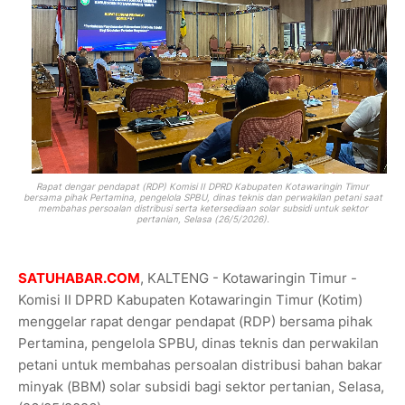
Rapat dengar pendapat (RDP) Komisi II DPRD Kabupaten Kotawaringin Timur
bersama pihak Pertamina, pengelola SPBU, dinas teknis dan perwakilan petani saat
membahas persoalan distribusi serta ketersediaan solar subsidi untuk sektor
pertanian, Selasa (26/5/2026).
SATUHABAR.COM
, KALTENG - Kotawaringin Timur -
Komisi II DPRD Kabupaten Kotawaringin Timur (Kotim)
menggelar rapat dengar pendapat (RDP) bersama pihak
Pertamina, pengelola SPBU, dinas teknis dan perwakilan
petani untuk membahas persoalan distribusi bahan bakar
minyak (BBM) solar subsidi bagi sektor pertanian, Selasa,