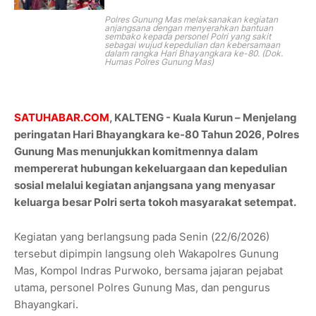
Polres Gunung Mas melaksanakan kegiatan
anjangsana dengan menyerahkan bantuan
sembako kepada personel Polri yang sakit
sebagai wujud kepedulian dan kebersamaan
dalam rangka Hari Bhayangkara ke-80. (Dok.
Humas Polres Gunung Mas)
SATUHABAR.COM
, KALTENG - Kuala Kurun – Menjelang
peringatan Hari Bhayangkara ke-80 Tahun 2026, Polres
Gunung Mas menunjukkan komitmennya dalam
mempererat hubungan kekeluargaan dan kepedulian
sosial melalui kegiatan anjangsana yang menyasar
keluarga besar Polri serta tokoh masyarakat setempat.
Kegiatan yang berlangsung pada Senin (22/6/2026)
tersebut dipimpin langsung oleh Wakapolres Gunung
Mas, Kompol Indras Purwoko, bersama jajaran pejabat
utama, personel Polres Gunung Mas, dan pengurus
Bhayangkari.