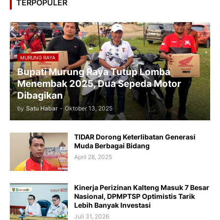
TERPOPULER
MURUNG RAYA
Bupati Murung Raya Tutup Lomba
Menembak 2025, Dua Sepeda Motor
Dibagikan
by
Satu Habar
-
Oktober 13, 2025
TIDAR Dorong Keterlibatan Generasi
Muda Berbagai Bidang
April 28, 2025
Kinerja Perizinan Kalteng Masuk 7 Besar
Nasional, DPMPTSP Optimistis Tarik
Lebih Banyak Investasi
Juli 31, 2026