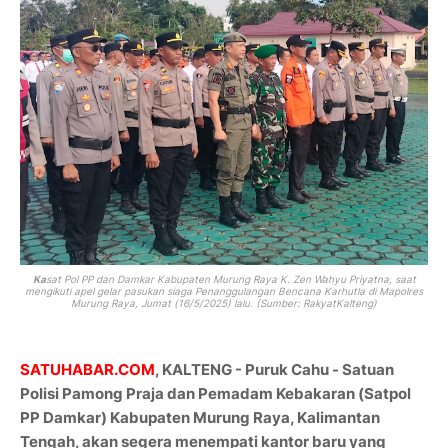
Ka
sat Pol PP dan Damkar Kabupaten Murung Raya K. Zen Wahyu Priyatna, saat
mengikuti apel gelar pasukan siaga Penanggulangan Bencana Karhutla di Mapolres
Murung Raya, Jumat (16/5/2025) lalu. (Sumber: RakyatKalteng)
SATUHABAR.COM
, KALTENG - Puruk Cahu - Satuan
Polisi Pamong Praja dan Pemadam Kebakaran (Satpol
PP Damkar) Kabupaten Murung Raya, Kalimantan
Tengah, akan segera menempati kantor baru yang