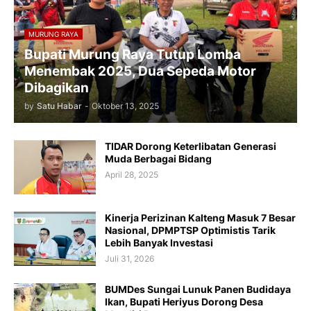
MURUNG RAYA
Bupati Murung Raya Tutup Lomba
Menembak 2025, Dua Sepeda Motor
Dibagikan
by
Satu Habar
-
Oktober 13, 2025
TIDAR Dorong Keterlibatan Generasi
Muda Berbagai Bidang
April 28, 2025
Kinerja Perizinan Kalteng Masuk 7 Besar
Nasional, DPMPTSP Optimistis Tarik
Lebih Banyak Investasi
Juli 31, 2026
BUMDes Sungai Lunuk Panen Budidaya
Ikan, Bupati Heriyus Dorong Desa