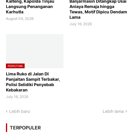
Kalteng, Kapolda Tinjau
Banjarmasin Ditangkap Usai
Langsung Penanganan
Aniaya Remaja hingga
Karhutla
Tewas, Motif Dipicu Dendam
Lama
August 04, 2026
July 16, 2026
PERISTIWA
Lima Ruko di Jalan DI
Panjaitan Sampit Terbakar,
Polisi Selidiki Penyebab
Kebakaran
July 16, 2026
Lebih baru
Lebih lama
TERPOPULER