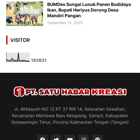
BUMDes Sungai Lunuk Panen Budidaya
Ikan, Bupati Heriyus Dorong Desa
Mandiri Pangan
September 13, 2025
VISITOR
1
9
3
8
3
1
JL Alhidayah NO 12 RT 37 RW 14, Kelurahan Sawahan,
Kecamatan Mentawa Baru Ketapang, Sampit, Kabupaten
Kotawaringin Timur, Provinsi Kalimantan Tengah (Tengah)