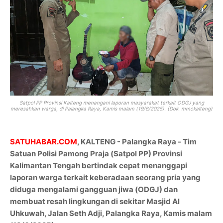
Satpol PP Provinsi Kalteng menangani laporan masyarakat terkait ODGJ yang
meresahkan warga, di Palangka Raya, Kamis malam (19/6/2025). (Dok. mmckalteng)
SATUHABAR.COM
, KALTENG - Palangka Raya - Tim
Satuan Polisi Pamong Praja (Satpol PP) Provinsi
Kalimantan Tengah bertindak cepat menanggapi
laporan warga terkait keberadaan seorang pria yang
diduga mengalami gangguan jiwa (ODGJ) dan
membuat resah lingkungan di sekitar Masjid Al
Uhkuwah, Jalan Seth Adji, Palangka Raya, Kamis malam