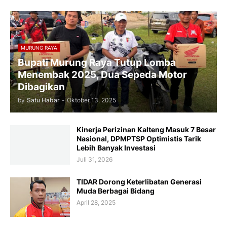
MURUNG RAYA
Bupati Murung Raya Tutup Lomba
Menembak 2025, Dua Sepeda Motor
Dibagikan
by
Satu Habar
-
Oktober 13, 2025
Kinerja Perizinan Kalteng Masuk 7 Besar
Nasional, DPMPTSP Optimistis Tarik
Lebih Banyak Investasi
Juli 31, 2026
TIDAR Dorong Keterlibatan Generasi
Muda Berbagai Bidang
April 28, 2025