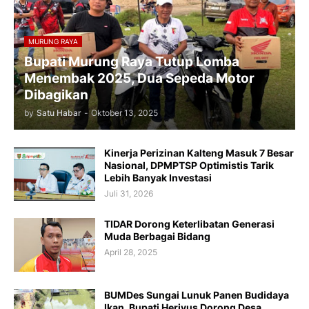
MURUNG RAYA
Bupati Murung Raya Tutup Lomba
Menembak 2025, Dua Sepeda Motor
Dibagikan
by
Satu Habar
-
Oktober 13, 2025
Kinerja Perizinan Kalteng Masuk 7 Besar
Nasional, DPMPTSP Optimistis Tarik
Lebih Banyak Investasi
Juli 31, 2026
TIDAR Dorong Keterlibatan Generasi
Muda Berbagai Bidang
April 28, 2025
BUMDes Sungai Lunuk Panen Budidaya
Ikan, Bupati Heriyus Dorong Desa