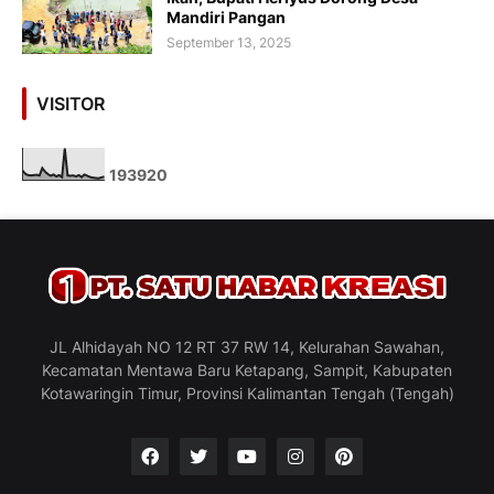
Mandiri Pangan
September 13, 2025
VISITOR
1
9
3
9
2
0
JL Alhidayah NO 12 RT 37 RW 14, Kelurahan Sawahan,
Kecamatan Mentawa Baru Ketapang, Sampit, Kabupaten
Kotawaringin Timur, Provinsi Kalimantan Tengah (Tengah)