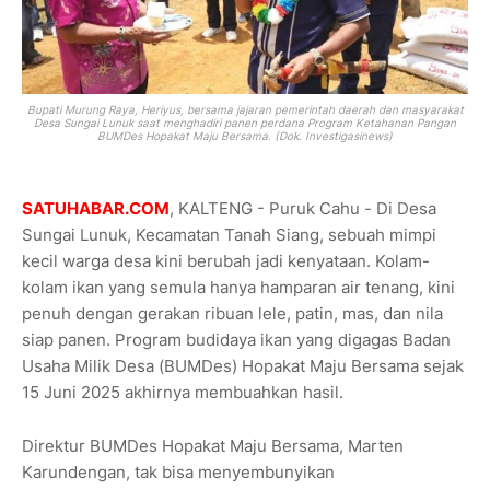
Bupati Murung Raya, Heriyus, bersama jajaran pemerintah daerah dan masyarakat
Desa Sungai Lunuk saat menghadiri panen perdana Program Ketahanan Pangan
BUMDes Hopakat Maju Bersama. (Dok. Investigasinews)
SATUHABAR.COM
, KALTENG - Puruk Cahu - Di Desa
Sungai Lunuk, Kecamatan Tanah Siang, sebuah mimpi
kecil warga desa kini berubah jadi kenyataan. Kolam-
kolam ikan yang semula hanya hamparan air tenang, kini
penuh dengan gerakan ribuan lele, patin, mas, dan nila
siap panen. Program budidaya ikan yang digagas Badan
Usaha Milik Desa (BUMDes) Hopakat Maju Bersama sejak
15 Juni 2025 akhirnya membuahkan hasil.
Direktur BUMDes Hopakat Maju Bersama, Marten
Karundengan, tak bisa menyembunyikan