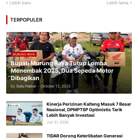
Lebih baru
Lebih lama
TERPOPULER
MURUNG RAYA
Bupati Murung Raya Tutup Lomba
Menembak 2025, Dua Sepeda Motor
Dibagikan
by
Satu Habar
-
Oktober 13, 2025
Kinerja Perizinan Kalteng Masuk 7 Besar
Nasional, DPMPTSP Optimistis Tarik
Lebih Banyak Investasi
Juli 31, 2026
TIDAR Dorong Keterlibatan Generasi