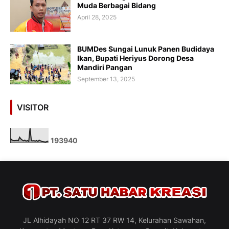
Muda Berbagai Bidang
April 28, 2025
BUMDes Sungai Lunuk Panen Budidaya
Ikan, Bupati Heriyus Dorong Desa
Mandiri Pangan
September 13, 2025
VISITOR
1
9
3
9
4
0
JL Alhidayah NO 12 RT 37 RW 14, Kelurahan Sawahan,