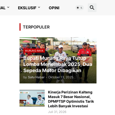
IAL
EKSLUSIF
OPINI
TERPOPULER
MURUNG RAYA
Bupati Murung Raya Tutup
Lomba Menembak 2025, Dua
Sepeda Motor Dibagikan
by
Satu Habar
-
Oktober 13, 2025
Kinerja Perizinan Kalteng
Masuk 7 Besar Nasional,
DPMPTSP Optimistis Tarik
Lebih Banyak Investasi
Juli 31, 2026