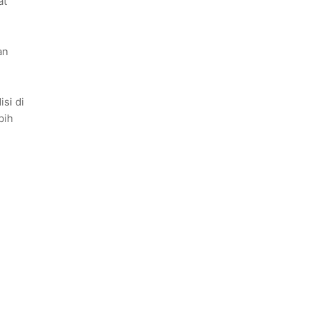
at
an
si di
bih