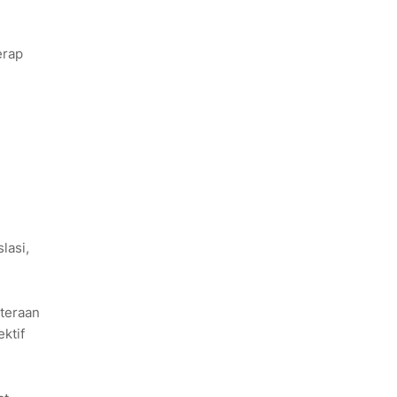
erap
lasi,
teraan
ktif