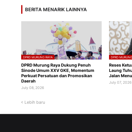
BERITA MENARIK LAINNYA
DPRD MURUNG RAYA
DPRD MURUNG
DPRD Murung Raya Dukung Penuh
Reses Ketu
Sinode Umum XXV GKE, Momentum
Laung Tuhu
Perkuat Persatuan dan Promosikan
Jalan Menu
Daerah
July 07, 2026
July 08, 2026
Lebih baru