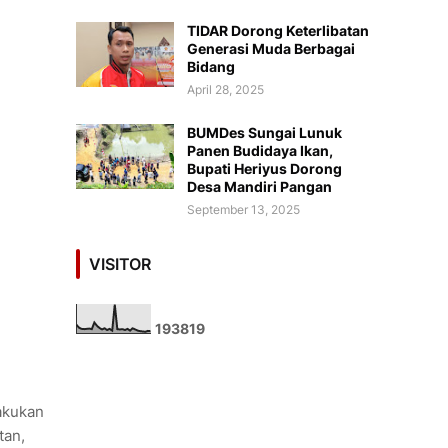
TIDAR Dorong Keterlibatan
Generasi Muda Berbagai
Bidang
April 28, 2025
BUMDes Sungai Lunuk
Panen Budidaya Ikan,
Bupati Heriyus Dorong
Desa Mandiri Pangan
September 13, 2025
VISITOR
1
9
3
8
1
9
akukan
tan,