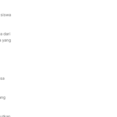
 siswa
a dari
a yang
asa
ang
jutkan