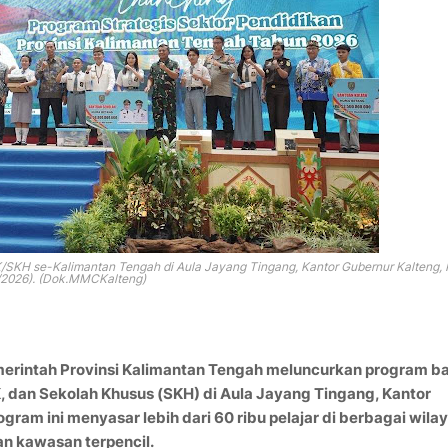
SKH se-Kalimantan Tengah di Aula Jayang Tingang, Kantor Gubernur Kalteng,
/2026). (Dok.MMCKalteng)
merintah Provinsi Kalimantan Tengah meluncurkan program b
, dan Sekolah Khusus (SKH) di Aula Jayang Tingang, Kantor
ram ini menyasar lebih dari 60 ribu pelajar di berbagai wila
n kawasan terpencil.