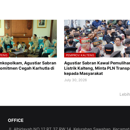
TENG
PEMPROV KALTENG
nkopolkam, Agustiar Sabran
Agustiar Sabran Kawal Pemuliha
omitmen Cegah Karhutla di
Listrik Kalteng, Minta PLN Trans
kepada Masyarakat
July 30, 2026
Lebih
OFFICE
JL Alhidayah NO 12 RT 37 RW 14, Kelurahan Sawahan, Kecamat