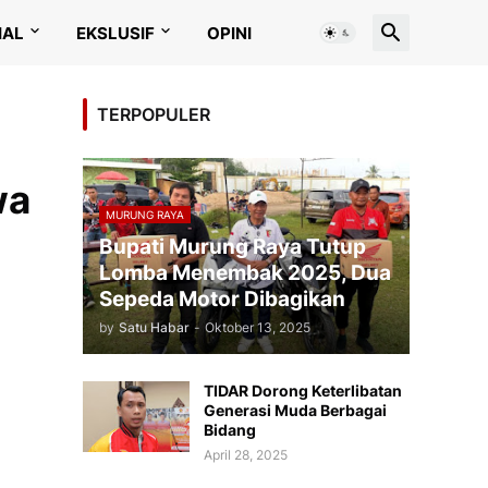
IAL
EKSLUSIF
OPINI
TERPOPULER
wa
MURUNG RAYA
Bupati Murung Raya Tutup
Lomba Menembak 2025, Dua
Sepeda Motor Dibagikan
by
Satu Habar
-
Oktober 13, 2025
TIDAR Dorong Keterlibatan
Generasi Muda Berbagai
Bidang
April 28, 2025