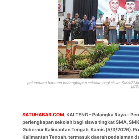
peluncuran bantuan perlengkapan sekolah bagi siswa SMA/SMK/
(5/3
SATUHABAR.COM
, KALTENG - Palangka Raya – Pe
perlengkapan sekolah bagi siswa tingkat SMA, SMK
Gubernur Kalimantan Tengah, Kamis (5/3/2026). Prog
Kalimantan Tengah, termasuk daerah pedalaman da