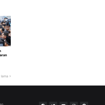
n
paran
 lama
an