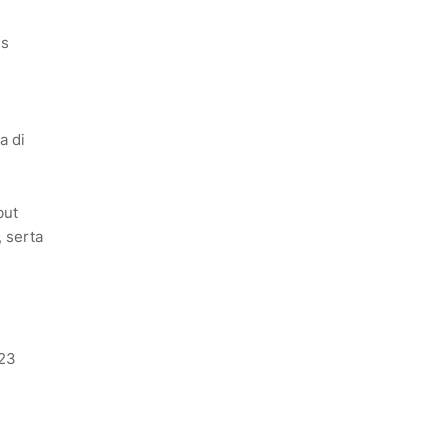
us
a di
but
 serta
123