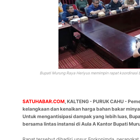
Bupati Murung Raya
Heriyus
memimpin rapat koordinasi be
SATUHABAR.COM
, KALTENG - PURUK CAHU - Peme
kelangkaan dan kenaikan harga bahan bakar minyak
Untuk mengantisipasi dampak yang lebih luas, Bup
bersama lintas instansi di Aula A Kantor Bupati Mu
Rapat tersebut dihadiri unsur Forkopimda, perangkat