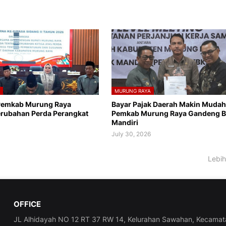
A
MURUNG RAYA
Pemkab Murung Raya
Bayar Pajak Daerah Makin Mudah
erubahan Perda Perangkat
Pemkab Murung Raya Gandeng 
Mandiri
6
July 30, 2026
Lebih
OFFICE
JL Alhidayah NO 12 RT 37 RW 14, Kelurahan Sawahan, Kecamat