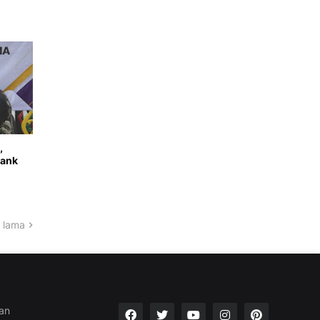
,
Bank
 lama
an