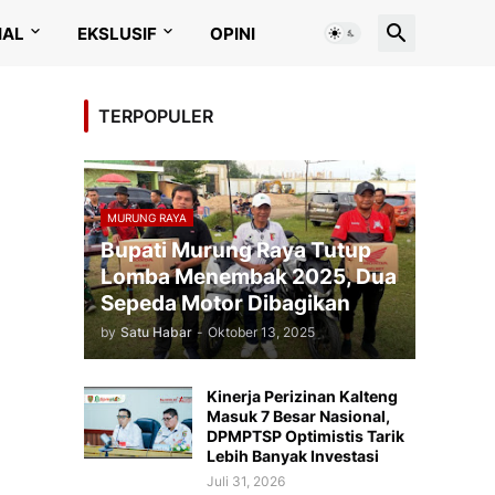
IAL
EKSLUSIF
OPINI
TERPOPULER
MURUNG RAYA
Bupati Murung Raya Tutup
Lomba Menembak 2025, Dua
Sepeda Motor Dibagikan
by
Satu Habar
-
Oktober 13, 2025
Kinerja Perizinan Kalteng
Masuk 7 Besar Nasional,
DPMPTSP Optimistis Tarik
Lebih Banyak Investasi
Juli 31, 2026