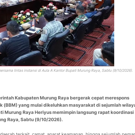
rsama lintas instansi di Aula A Kantor Bupati Murung Raya, Sabtu (9/10/2026).
rintah Kabupaten Murung Raya bergerak cepat merespons
 (BBM) yang mulai dikeluhkan masyarakat di sejumlah wilay
ati Murung Raya
Heriyus
memimpin langsung rapat koordinasi
rung Raya, Sabtu (9/10/2026).
 daerah terkait, camat, aparat keamanan, hingga sejumlah pem