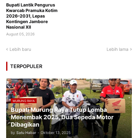
Bupati Lantik Pengurus
Kwarcab Pramuka Kotim
2026–2031, Lepas
Kontingen Jambore
Nasional XII
August 05, 2026
Lebih baru
Lebih lama
TERPOPULER
MURUNG RAYA
Bupati Murung Raya Tutup Lomba
Menembak 2025, Dua Sepeda Motor
Dibagikan
by
Satu Habar
-
Oktober 13, 2025