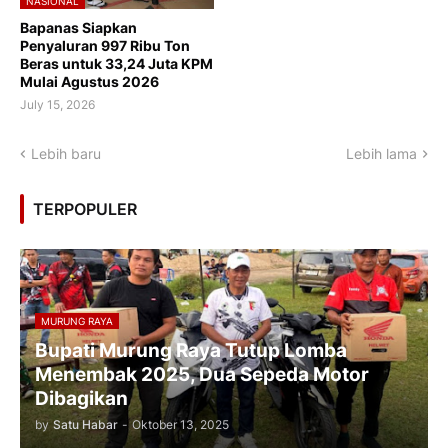
NASIONAL
Bapanas Siapkan
Penyaluran 997 Ribu Ton
Beras untuk 33,24 Juta KPM
Mulai Agustus 2026
July 15, 2026
Lebih baru
Lebih lama
TERPOPULER
MURUNG RAYA
Bupati Murung Raya Tutup Lomba
Menembak 2025, Dua Sepeda Motor
Dibagikan
by
Satu Habar
-
Oktober 13, 2025