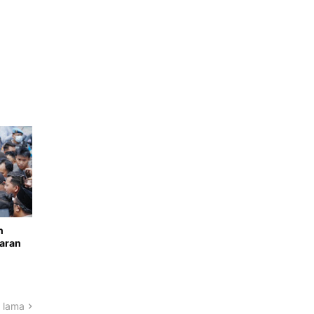
n
paran
 lama