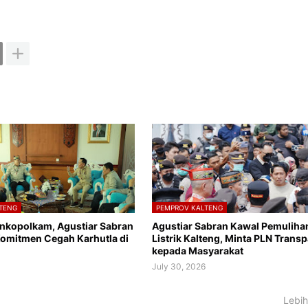
TENG
PEMPROV KALTENG
nkopolkam, Agustiar Sabran
Agustiar Sabran Kawal Pemuliha
omitmen Cegah Karhutla di
Listrik Kalteng, Minta PLN Trans
kepada Masyarakat
July 30, 2026
Lebih