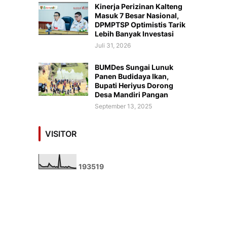
Kinerja Perizinan Kalteng
Masuk 7 Besar Nasional,
DPMPTSP Optimistis Tarik
Lebih Banyak Investasi
Juli 31, 2026
BUMDes Sungai Lunuk
Panen Budidaya Ikan,
Bupati Heriyus Dorong
Desa Mandiri Pangan
September 13, 2025
VISITOR
1
9
3
5
1
9