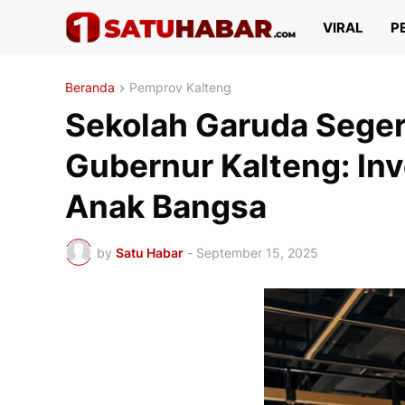
VIRAL
P
Beranda
Pemprov Kalteng
Sekolah Garuda Seger
Gubernur Kalteng: In
Anak Bangsa
by
Satu Habar
-
September 15, 2025