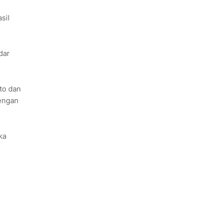
sil
dar
to dan
dengan
ka