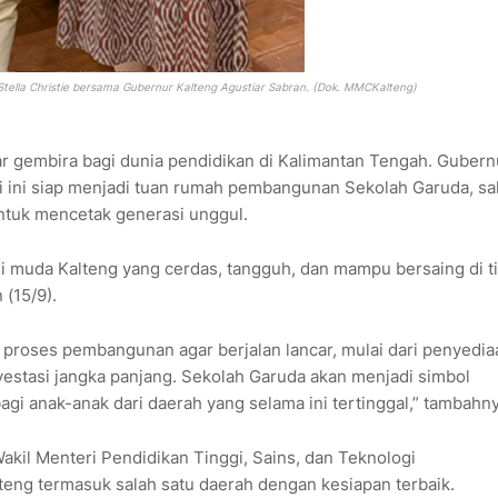
i Stella Christie bersama Gubernur Kalteng Agustiar Sabran. (Dok. MMCKalteng)
r gembira bagi dunia pendidikan di Kalimantan Tengah. Gubern
i ini siap menjadi tuan rumah pembangunan Sekolah Garuda, sa
ntuk mencetak generasi unggul.
si muda Kalteng yang cerdas, tangguh, dan mampu bersaing di t
 (15/9).
proses pembangunan agar berjalan lancar, mulai dari penyedia
vestasi jangka panjang. Sekolah Garuda akan menjadi simbol
gi anak-anak dari daerah yang selama ini tertinggal,” tambahny
kil Menteri Pendidikan Tinggi, Sains, dan Teknologi
alteng termasuk salah satu daerah dengan kesiapan terbaik.