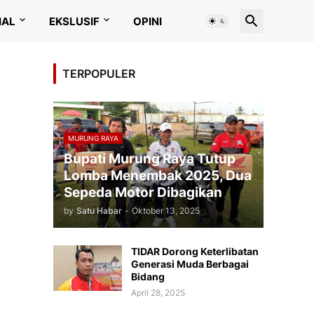
IAL
EKSLUSIF
OPINI
TERPOPULER
MURUNG RAYA
Bupati Murung Raya Tutup
Lomba Menembak 2025, Dua
Sepeda Motor Dibagikan
by
Satu Habar
-
Oktober 13, 2025
TIDAR Dorong Keterlibatan
Generasi Muda Berbagai
Bidang
April 28, 2025