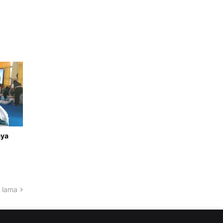
aya
 lama