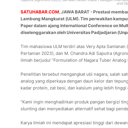
and Op
SATUHABAR.COM
, JAWA BARAT - Prestasi memban
Lambung Mangkurat (ULM). Tim perwakilan kampus te
Paper dalam ajang International Conference on Mu
diselenggarakan oleh Universitas Padjadjaran (Un
Tim mahasiswa ULM terdiri atas Very Apta Santanan (
Pertanian 2023), dan M. Chandra Adi Saputra (Agrono
ilmiah berjudul “Formulation of Nagara Tuber Analog 
Penelitian tersebut mengangkat ubi nagara, salah sa
analog yang diperkaya dengan daun kelor dan tepung 
kadar protein, zat besi, dan kalsium yang lebih tingg
“Kami ingin menghadirkan produk pangan bergizi ti
stunting dan menyediakan alternatif sehat bagi pende
Karya ilmiah ini mendapat apresiasi tinggi dari dewan