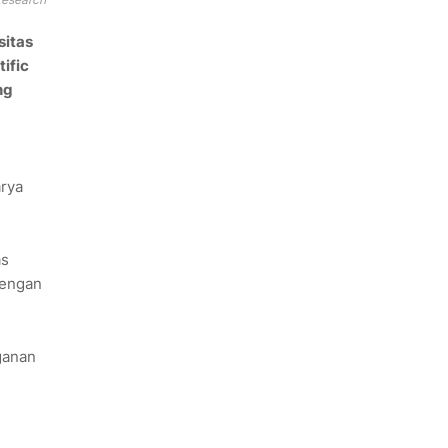
sitas
ific
ng
arya
as
dengan
ganan