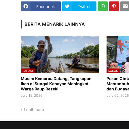
Facebook
Twitter
BERITA MENARIK LAINNYA
RAGAM
RAGAM
Musim Kemarau Datang, Tangkapan
Pekan Cint
Ikan di Sungai Kahayan Meningkat,
Menumbuhka
Warga Raup Rezeki
dan Budaya
July 15, 2026
July 02, 2026
Lebih baru