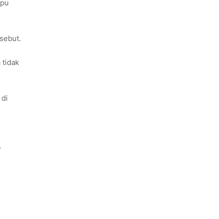
mpu
sebut.
 tidak
 di
,