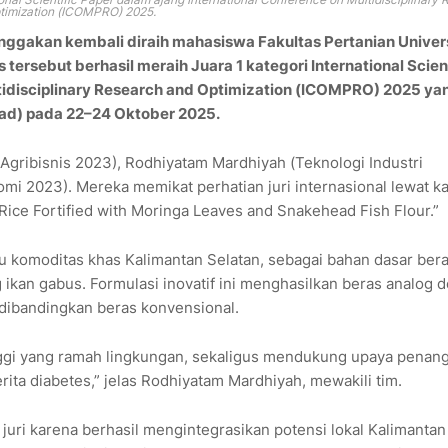
timization (ICOMPRO
) 2025.
ggakan kembali diraih mahasiswa Fakultas Pertanian Univer
rsebut berhasil meraih Juara 1 kategori International Scient
ltidisciplinary Research and Optimization (ICOMPRO) 2025 ya
pad) pada 22–24 Oktober 2025.
Agribisnis 2023), Rodhiyatam Mardhiyah (Teknologi Industri
mi 2023). Mereka memikat perhatian juri internasional lewat k
Rice Fortified with Moringa Leaves and Snakehead Fish Flour.”
tu komoditas khas Kalimantan Selatan, sebagai bahan dasar ber
ikan gabus. Formulasi inovatif ini menghasilkan beras analog 
i dibandingkan beras konvensional.
nggi yang ramah lingkungan, sekaligus mendukung upaya penan
rita diabetes,” jelas Rodhiyatam Mardhiyah, mewakili tim.
 juri karena berhasil mengintegrasikan potensi lokal Kalimantan