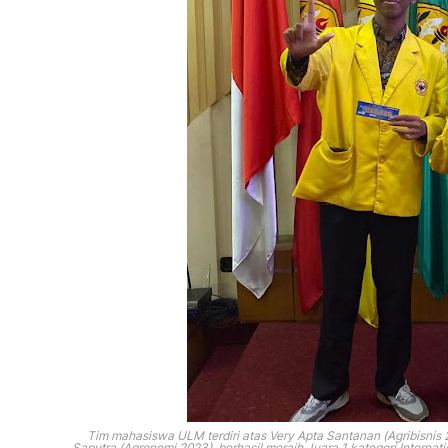
Tim mahasiswa ULM terdiri atas Very Apta Santanan (Agribisnis 
Saputra (Agronomi 2023),
berhasil meraih Juara 1 kategori Internat