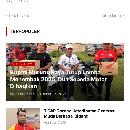
July 15, 2026
Lebih baru
Lebih lama
TERPOPULER
MURUNG RAYA
Bupati Murung Raya Tutup Lomba
Menembak 2025, Dua Sepeda Motor
Dibagikan
by
Satu Habar
-
Oktober 13, 2025
TIDAR Dorong Keterlibatan Generasi
Muda Berbagai Bidang
April 28, 2025